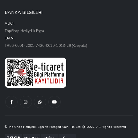
BANKA BİLGİLERİ
ALICI:
ThpShop Hediyelik Eşya
IBAN:
TR96-0001-2001-7420-0010-1013-29
(Kopyala)
Facebook
Instagram
Whatsapptan
Youtube
Hesabımız
Hesabımız
Yaz
Kanalımız
©Thp Shop Hediyelik Eşya ve Fotoğraf San. Tic. Ltd. Şti.2022. All Rights Reserved