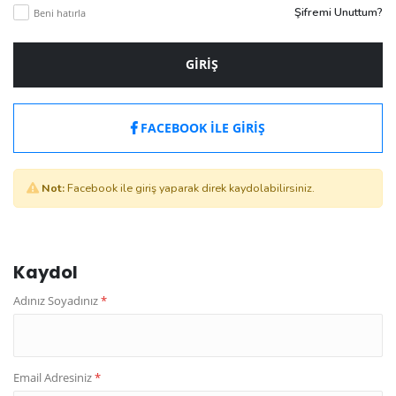
Şifremi Unuttum?
Beni hatırla
GIRIŞ
FACEBOOK İLE GİRİŞ
Not:
Facebook ile giriş yaparak direk kaydolabilirsiniz.
Kaydol
z
Adınız Soyadınız
*
Email Adresiniz
*