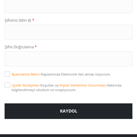
Şifreniz (Min 8)
*
Şifre Doğrulama
*
Aydınlatma Metni
Kapsamında Elektronik ileti almak istiyorum.
Üyelik Sözleşmesi
Koşulları ve
Kişisel Verilerimin Korunması
Hakkında
bilgilendirmeyi okudum ve onaylıyorum.
KAYDOL