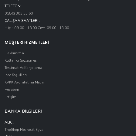
TELEFON:
0(850) 303 55 60
ÇALIŞMA SAATLERI :
H.İçi : 09.00 - 18.00 Cmt: 09.00 - 13.00
MÜŞTERİ HİZMETLERİ
Hakkımızda
Kullanıcı Sözleşmesi
Teslimat Ve Kargolama
İade Koşulları
KVKK Aydınlatma Metni
Hesabım
İletişim
z
BANKA BİLGİLERİ
ALICI:
ThpShop Hediyelik Eşya