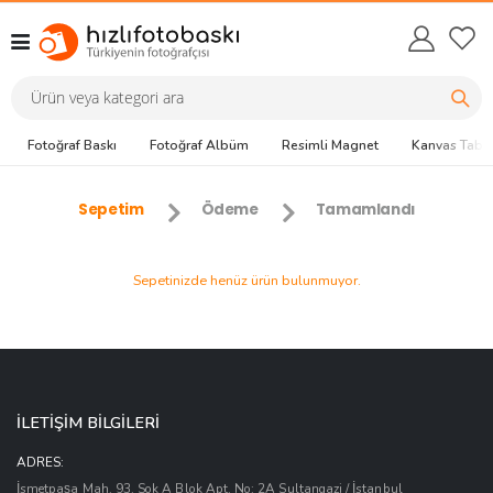
Fotoğraf Baskı
Fotoğraf Albüm
Resimli Magnet
Kanvas Tabl
Sepetim
Ödeme
Tamamlandı
Sepetinizde henüz ürün bulunmuyor.
İLETİŞİM BİLGİLERİ
ADRES:
İsmetpaşa Mah. 93. Sok A Blok Apt. No: 2A Sultangazi / İstanbul