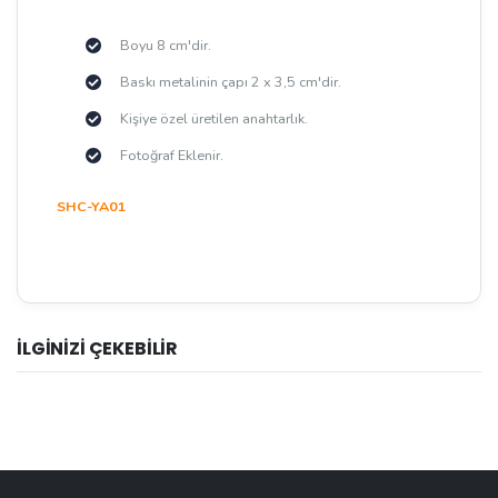
Boyu 8 cm'dir.
Baskı metalinin çapı 2 x 3,5 cm'dir.
Kişiye özel üretilen anahtarlık.
Fotoğraf Eklenir.
SHC-YA01
İLGİNİZİ ÇEKEBİLİR