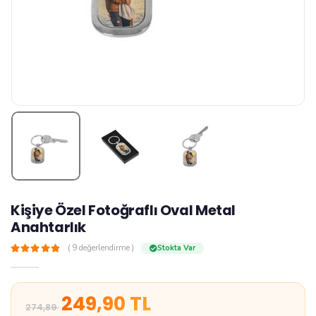
Kişiye Özel Fotoğraflı Oval Metal
Anahtarlık
z
( 9 değerlendirme )
Stokta Var
249,90 TL
274,89