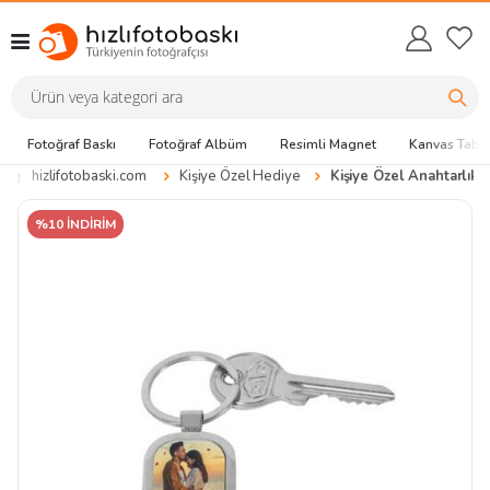
Fotoğraf Baskı
Fotoğraf Albüm
Resimli Magnet
Kanvas Tabl
hizlifotobaski.com
Kişiye Özel Hediye
Kişiye Özel Anahtarlık
%10 İNDİRİM