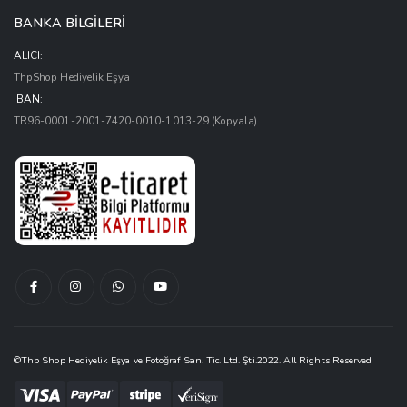
BANKA BİLGİLERİ
ALICI:
ThpShop Hediyelik Eşya
IBAN:
TR96-0001-2001-7420-0010-1013-29
(Kopyala)
Facebook
Instagram
Whatsapptan
Youtube
Hesabımız
Hesabımız
Yaz
Kanalımız
©Thp Shop Hediyelik Eşya ve Fotoğraf San. Tic. Ltd. Şti.2022. All Rights Reserved