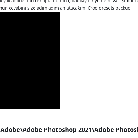
ek yok adobe photoshopta bunun çok kolay bir yöntemi var. Şimdi k
unun cevabını size adım adım anlatacağım. Crop presets backup
\Adobe\Adobe Photoshop 2021\Adobe Photo