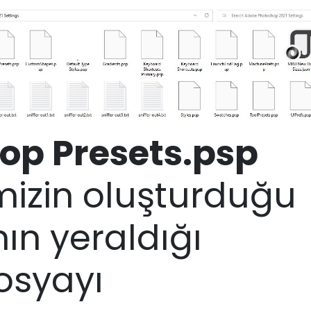
op Presets.psp
mizin oluşturduğu
ın yeraldığı
osyayı