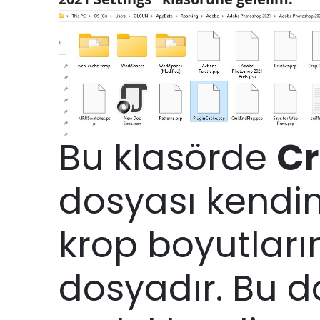
Bu klasörde
Cr
dosyası kendi
krop boyutların
dosyadır. Bu d