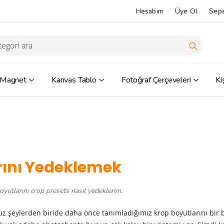
Hesabım
Üye Ol
Sep
 Magnet
Kanvas Tablo
Fotoğraf Çerçeveleri
Ki
rını Yedeklemek
yutlarını crop presets nasıl yedeklerim.
z şeylerden biride daha önce tanımladığımız krop boyutlarını bir b