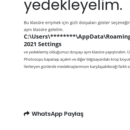
yedekleyelim
Bu klasöre erişmek için gizli dosyaları göster seçeneğ
aynı klasöre gelelim.
C:\Users\********\AppData\Roamin
2021 Settings
ve yedeklemiş olduğumuz dosyayı aynı klasöre yapıştıralım. Ü
Photosopu kapataıp açalım ve diğer bilgisayardakı krop boyutla
İlerleryen günlerde meslektaşlarımızın karşılaşabileceği farklı sor
WhatsApp Paylaş