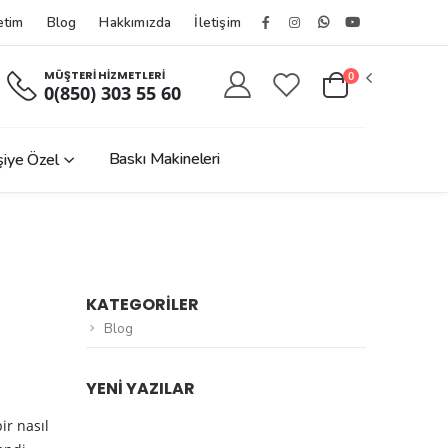
etim
Blog
Hakkımızda
İletişim
Facebook
Instagram
Whatsapptan
Youtube
Hesabımız
Hesabımız
Yaz
Kanalımız
MÜŞTERİ HİZMETLERİ
0
0(850) 303 55 60
Baskı Makineleri
şiye Özel
KATEGORİLER
Blog
YENI YAZILAR
ir nasıl