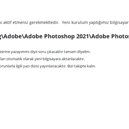
.
ini aktif etmeniz gerekmekltedir. Yeni kurulum yaptığımız bilgisaya
g\Adobe\Adobe Photoshop 2021\Adobe Photo
zerine yazayımmı diye soru çıkacaktır tamam diyelim.
rı otomatik olarak yeni bilgisayara aktarılacaktır.
unlarla ilgili yazı dizisi yayınlanacaktır. Bizi takipte kalın.