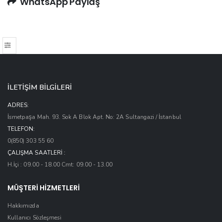
WhatsApp Paylaş
İLETİŞİM BİLGİLERİ
ADRES:
İsmetpaşa Mah. 93. Sok A Blok Apt. No: 2A Sultangazi / İstanbul
TELEFON:
0(850) 303 55 60
ÇALIŞMA SAATLERI :
H.İçi : 09.00 - 18.00 Cmt: 09.00 - 13.00
MÜŞTERİ HİZMETLERİ
Hakkımızda
Kullanıcı Sözleşmesi