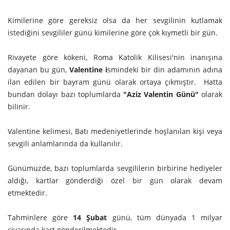
Kimilerine göre gereksiz olsa da her sevgilinin kutlamak
istediğini sevgililer günü kimilerine göre çok kıymetli bir gün.
Rivayete göre kökeni, Roma Katolik Kilisesi'nin inanışına
dayanan bu gün,
Valentine i
smindeki bir din adamının adına
ilan edilen bir bayram günü olarak ortaya çıkmıştır. Hatta
bundan dolayı bazı toplumlarda
"Aziz Valentin Günü"
olarak
bilinir.
Valentine kelimesi, Batı medeniyetlerinde hoşlanılan kişi veya
sevgili anlamlarında da kullanılır.
z
Günümüzde, bazı toplumlarda sevgililerin birbirine hediyeler
aldığı, kartlar gönderdiği özel bir gün olarak devam
etmektedir.
Tahminlere göre
14 Şubat
günü, tüm dünyada 1 milyar
civarında kart gönderilmektedir.