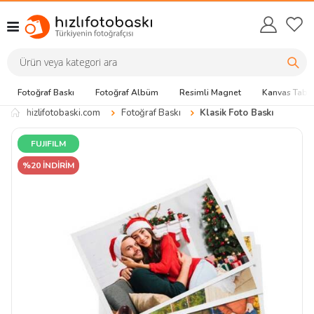
Fotoğraf Baskı
Fotoğraf Albüm
Resimli Magnet
Kanvas Tabl
hizlifotobaski.com
Fotoğraf Baskı
Klasik Foto Baskı
FUJIFILM
%20 İNDİRİM