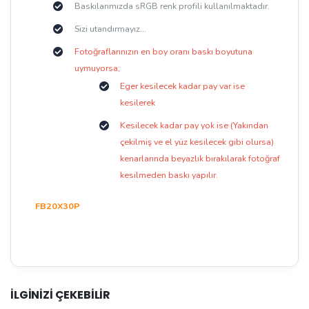
Baskılarımızda sRGB renk profili kullanılmaktadır.
Sizi utandırmayız...
Fotoğraflarınızın en boy oranı baskı boyutuna
uymuyorsa;
Eger kesilecek kadar pay var ise
kesilerek
Kesilecek kadar pay yok ise (Yakından
çekilmiş ve el yüz kesilecek gibi olursa)
kenarlarında beyazlık bırakılarak fotoğraf
kesilmeden baskı yapılır.
FB20X30P
İLGİNİZİ ÇEKEBİLİR