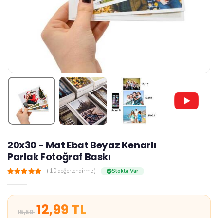
20x30 - Mat Ebat Beyaz Kenarlı
Parlak Fotoğraf Baskı
z
( 10 değerlendirme )
Stokta Var
12,99 TL
15,59