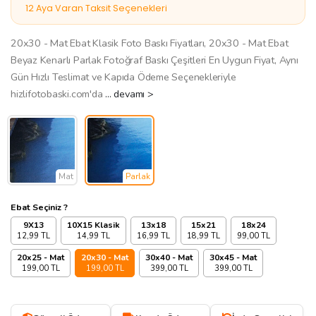
12 Aya Varan Taksit Seçenekleri
20x30 - Mat Ebat Klasik Foto Baskı Fiyatları, 20x30 - Mat Ebat
Beyaz Kenarlı Parlak Fotoğraf Baskı Çeşitleri En Uygun Fiyat, Aynı
Gün Hızlı Teslimat ve Kapıda Ödeme Seçenekleriyle
hizlifotobaski.com'da
... devamı >
Mat
Parlak
Ebat Seçiniz ?
9X13
10X15 Klasik
13x18
15x21
18x24
12,99 TL
14,99 TL
16,99 TL
18,99 TL
99,00 TL
20x25 - Mat
20x30 - Mat
30x40 - Mat
30x45 - Mat
199,00 TL
199,00 TL
399,00 TL
399,00 TL