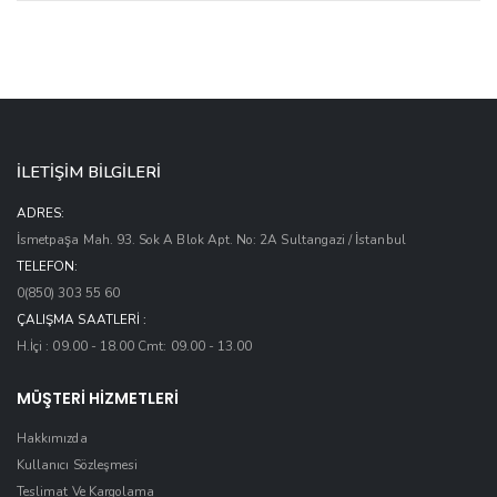
İLETİŞİM BİLGİLERİ
ADRES:
İsmetpaşa Mah. 93. Sok A Blok Apt. No: 2A Sultangazi / İstanbul
TELEFON:
0(850) 303 55 60
ÇALIŞMA SAATLERI :
H.İçi : 09.00 - 18.00 Cmt: 09.00 - 13.00
MÜŞTERİ HİZMETLERİ
Hakkımızda
Kullanıcı Sözleşmesi
Teslimat Ve Kargolama