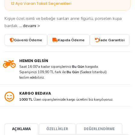
12 Aya Varan Taksit Seçenekleri
Kişiye özel isimli ve bebeğe sarılan anne figürlü, porselen kupa
bardak.
... devamı >
Güvenli Ödeme
Kapıda Ödeme
İade Garantisi
HEMEN GELSİN
Saat 16:00'a kadar siparişleriniz
Bu Gün
kargoda.
Siparişinizi 109,90 TL fark ile
Bu Gün
(Sadece İstanbul)
teslim edebiliriz.
KARGO BEDAVA
1000 TL
Üzeri siparişlerinizde kargo ücretini biz karşılıyoruz.
AÇIKLAMA
ÖZELLİKLER
DEĞERLENDİRME