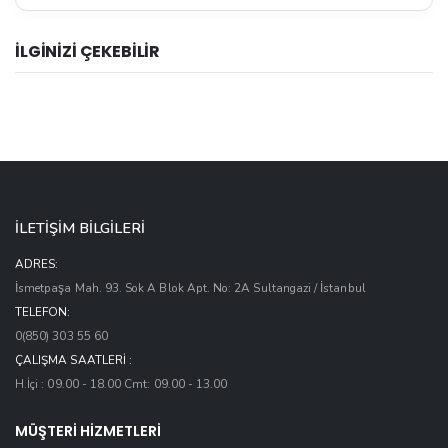
İLGİNİZİ ÇEKEBİLİR
İLETİŞİM BİLGİLERİ
ADRES:
İsmetpaşa Mah. 93. Sok A Blok Apt. No: 2A Sultangazi / İstanbul
TELEFON:
0(850) 303 55 60
ÇALIŞMA SAATLERI :
H.İçi : 09.00 - 18.00 Cmt: 09.00 - 13.00
MÜŞTERİ HİZMETLERİ