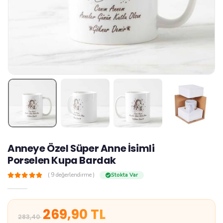
Anneye Özel Süper Anne İsimli
Porselen Kupa Bardak
z
( 9 değerlendirme )
Stokta Var
269,90 TL
283,40