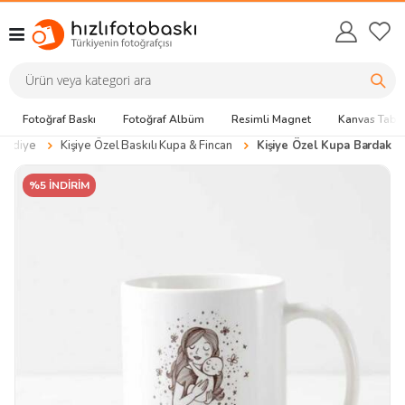
Fotoğraf Baskı
Fotoğraf Albüm
Resimli Magnet
Kanvas Tabl
 Hediye
Kişiye Özel Baskılı Kupa & Fincan
Kişiye Özel Kupa Bardak
%5 İNDİRİM