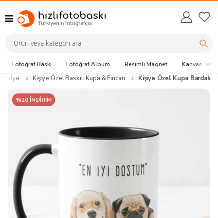
Fotoğraf Baskı
Fotoğraf Albüm
Resimli Magnet
Kanvas Tabl
 Hediye
Kişiye Özel Baskılı Kupa & Fincan
Kişiye Özel Kupa Bardak
%10 İNDİRİM