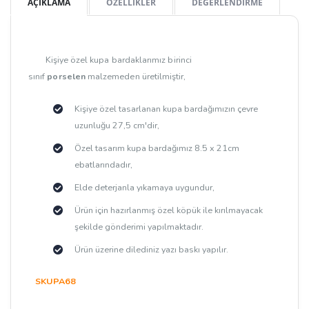
AÇIKLAMA
ÖZELLİKLER
DEĞERLENDİRME
Kişiye özel kupa bardaklarımız birinci
sınıf
porselen
malzemeden üretilmiştir,
Kişiye özel tasarlanan kupa bardağımızın çevre
uzunluğu 27,5 cm'dir,
Özel tasarım kupa bardağımız 8.5 x 21cm
ebatlarındadır,
Elde deterjanla yıkamaya uygundur,
Ürün için hazırlanmış özel köpük ile kırılmayacak
şekilde gönderimi yapılmaktadır.
Ürün üzerine dilediniz yazı baskı yapılır.
SKUPA68