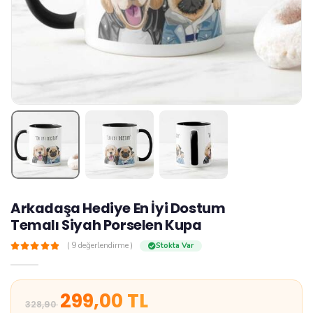
Arkadaşa Hediye En İyi Dostum
Temalı Siyah Porselen Kupa
z
( 9 değerlendirme )
Stokta Var
299,00 TL
328,90