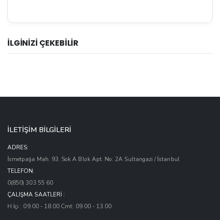
İLGİNİZİ ÇEKEBİLİR
İLETİŞİM BİLGİLERİ
ADRES:
İsmetpaşa Mah. 93. Sok A Blok Apt. No: 2A Sultangazi / İstanbul
TELEFON:
0(850) 303 55 60
ÇALIŞMA SAATLERI :
H.İçi : 09.00 - 18.00 Cmt: 09.00 - 13.00