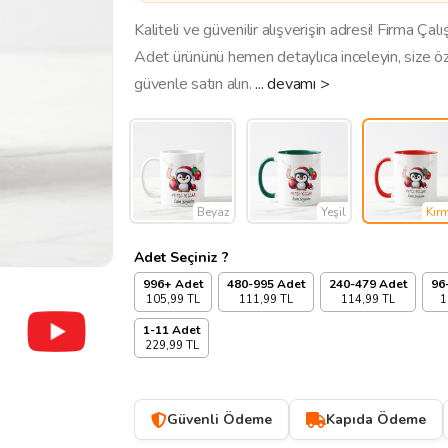
Kaliteli ve güvenilir alışverişin adresi! Firma Ç
Adet ürününü hemen detaylıca inceleyin, size ö
güvenle satın alın.
... devamı >
Beyaz
Yeşil
Kırm
Adet Seçiniz ?
996+ Adet
480-995 Adet
240-479 Adet
96
105,99 TL
111,99 TL
114,99 TL
1
1-11 Adet
229,99 TL
Güvenli Ödeme
Kapıda Ödeme