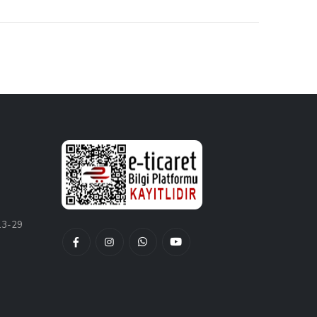
13-29
Facebook
Instagram
Whatsapptan
Youtube
Hesabımız
Hesabımız
Yaz
Kanalımız