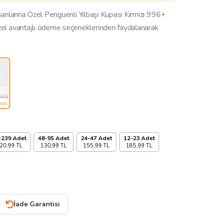
alışanlarına Özel Penguenli Yılbaşı Kupası Kırmızı 996+
zel avantajlı ödeme seçeneklerinden faydalanarak
ızı
-239 Adet
48-95 Adet
24-47 Adet
12-23 Adet
20,99 TL
130,99 TL
155,99 TL
185,99 TL
İade Garantisi