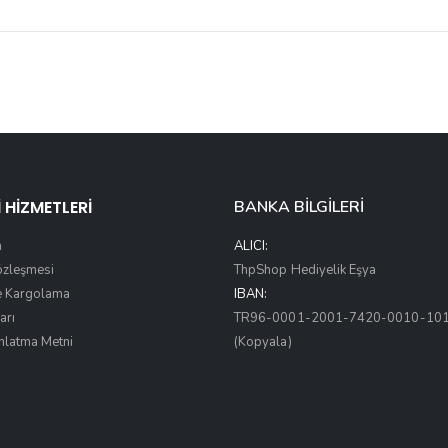
 HİZMETLERİ
BANKA BİLGİLERİ
a
ALICI:
Sözleşmesi
ThpShop Hediyelik Eşya
e Kargolama
IBAN:
arı
TR96-0001-2001-7420-0010-10
nlatma Metni
(Kopyala)