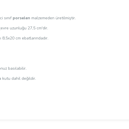
i sınıf
porselen
malzemeden üretilmiştir.
çevre uzunluğu 27,5 cm'dir.
ı 8,5x20 cm ebatlarındadır.
uz basılabilir.
a kutu dahil değildir.