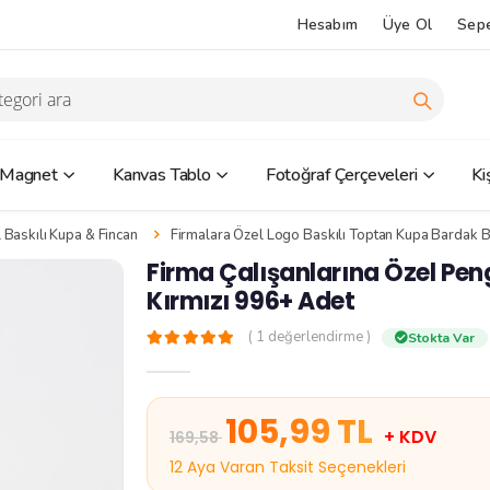
Hesabım
Üye Ol
Sep
 Magnet
Kanvas Tablo
Fotoğraf Çerçeveleri
Ki
 Baskılı Kupa & Fincan
Firmalara Özel Logo Baskılı Toptan Kupa Bardak B
Firma Çalışanlarına Özel Peng
Kırmızı 996+ Adet
( 1 değerlendirme )
Stokta Var
105,99 TL
+ KDV
169,58
12 Aya Varan Taksit Seçenekleri