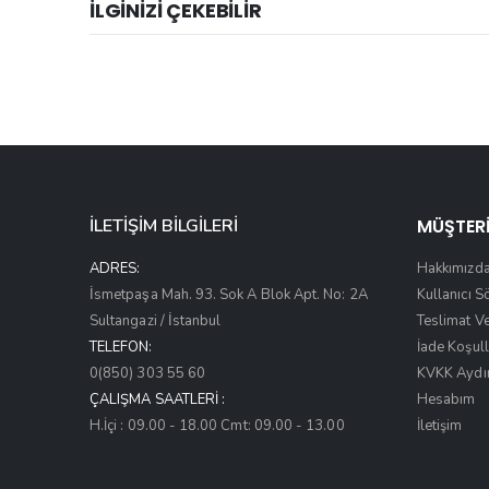
İLGİNİZİ ÇEKEBİLİR
İLETİŞİM BİLGİLERİ
MÜŞTERİ
ADRES:
Hakkımızd
İsmetpaşa Mah. 93. Sok A Blok Apt. No: 2A
Kullanıcı 
Sultangazi / İstanbul
Teslimat V
TELEFON:
İade Koşull
0(850) 303 55 60
KVKK Aydı
ÇALIŞMA SAATLERI :
Hesabım
H.İçi : 09.00 - 18.00 Cmt: 09.00 - 13.00
İletişim