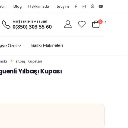
etim
Blog
Hakkımızda
İletişim
Facebook
Instagram
Whatsapptan
Youtube
Hesabımız
Hesabımız
Yaz
Kanalımız
MÜŞTERİ HİZMETLERİ
0
0(850) 303 55 60
Baskı Makineleri
şiye Özel
askı
Yılbaşı Kupaları
uenli Yılbaşı Kupası