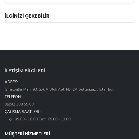
İLGİNİZİ ÇEKEBİLİR
İLETİŞİM BİLGİLERİ
ADRES:
İsmetpaşa Mah. 93. Sok A Blok Apt. No: 2A Sultangazi / İstanbul
TELEFON:
0(850) 303 55 60
ÇALIŞMA SAATLERI :
H.İçi : 09.00 - 18.00 Cmt: 09.00 - 13.00
MÜŞTERİ HİZMETLERİ