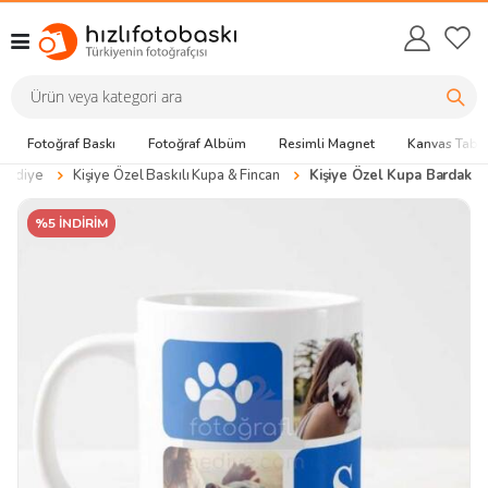
Fotoğraf Baskı
Fotoğraf Albüm
Resimli Magnet
Kanvas Tabl
 Hediye
Kişiye Özel Baskılı Kupa & Fincan
Kişiye Özel Kupa Bardak
%5 İNDİRİM