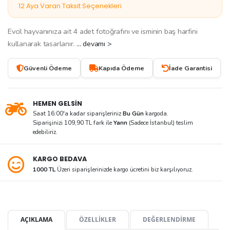
12 Aya Varan Taksit Seçenekleri
Evcil hayvanınıza ait 4 adet fotoğrafını ve isminin baş harfini
kullanarak tasarlanır.
... devamı >
Güvenli Ödeme
Kapıda Ödeme
İade Garantisi
HEMEN GELSİN
Saat 16:00'a kadar siparişleriniz
Bu Gün
kargoda.
Siparişinizi 109,90 TL fark ile
Yarın
(Sadece İstanbul) teslim
edebiliriz.
KARGO BEDAVA
1000 TL
Üzeri siparişlerinizde kargo ücretini biz karşılıyoruz.
AÇIKLAMA
ÖZELLİKLER
DEĞERLENDİRME