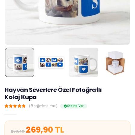
Hayvan Severlere Özel Fotoğraflı
Kolaj Kupa
z
( 9 değerlendirme )
Stokta Var
269,90 TL
283,40