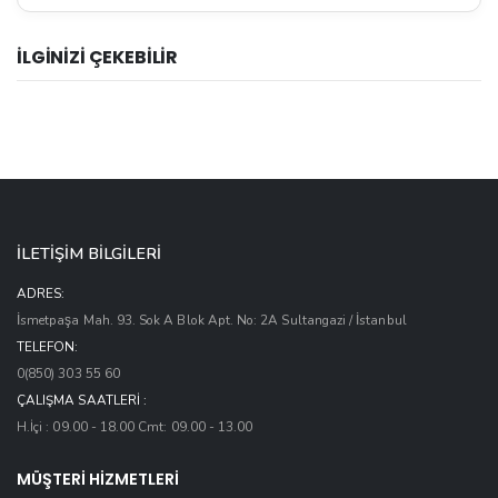
İLGİNİZİ ÇEKEBİLİR
İLETİŞİM BİLGİLERİ
ADRES:
İsmetpaşa Mah. 93. Sok A Blok Apt. No: 2A Sultangazi / İstanbul
TELEFON:
0(850) 303 55 60
ÇALIŞMA SAATLERI :
H.İçi : 09.00 - 18.00 Cmt: 09.00 - 13.00
MÜŞTERİ HİZMETLERİ