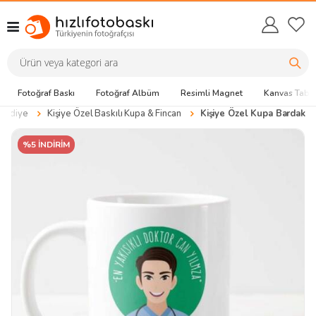
Fotoğraf Baskı
Fotoğraf Albüm
Resimli Magnet
Kanvas Tabl
 Hediye
Kişiye Özel Baskılı Kupa & Fincan
Kişiye Özel Kupa Bardak
%5 İNDİRİM