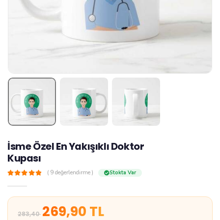
İsme Özel En Yakışıklı Doktor
Kupası
z
( 9 değerlendirme )
Stokta Var
269,90 TL
283,40