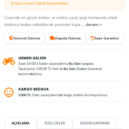
12 Aya Varan Taksit Seçenekleri
Üzerinde en güzel doktor ve isminiz yazılı yeşil tonlarında erkek
doktora hediye edilebilecek porselen kupa.
... devamı >
Güvenli Ödeme
Kapıda Ödeme
İade Garantisi
HEMEN GELSİN
Saat 16:00'a kadar siparişleriniz
Bu Gün
kargoda.
Siparişinizi 109,90 TL fark ile
Bu Gün
(Sadece İstanbul)
teslim edebiliriz.
KARGO BEDAVA
1000 TL
Üzeri siparişlerinizde kargo ücretini biz karşılıyoruz.
AÇIKLAMA
ÖZELLİKLER
DEĞERLENDİRME