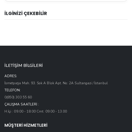
İLGİNİZİ ÇEKEBİLİR
İLETİŞİM BİLGİLERİ
ADRES:
İsmetpaşa Mah. 93. Sok A Blok Apt. No: 2A Sultangazi / İstanbul
TELEFON:
0(850) 303 55 60
ÇALIŞMA SAATLERI :
H.İçi : 09.00 - 18.00 Cmt: 09.00 - 13.00
MÜŞTERİ HİZMETLERİ