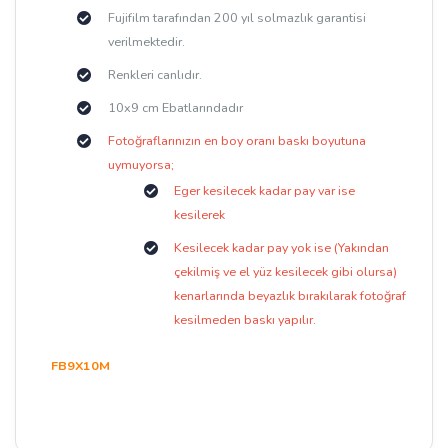
Fujifilm tarafından 200 yıl solmazlık garantisi
verilmektedir.
Renkleri canlıdır.
10x9 cm Ebatlarındadır
Fotoğraflarınızın en boy oranı baskı boyutuna
uymuyorsa;
Eger kesilecek kadar pay var ise
kesilerek
Kesilecek kadar pay yok ise (Yakından
çekilmiş ve el yüz kesilecek gibi olursa)
kenarlarında beyazlık bırakılarak fotoğraf
kesilmeden baskı yapılır.
FB9X10M