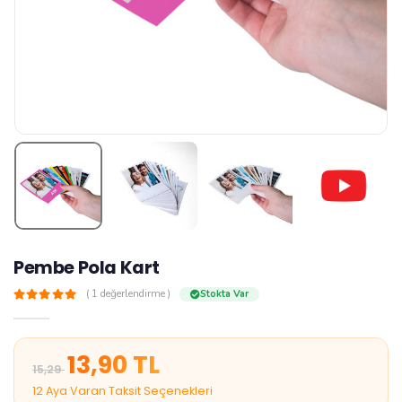
Pembe Pola Kart
z
( 1 değerlendirme )
Stokta Var
13,90 TL
15,29
12 Aya Varan Taksit Seçenekleri