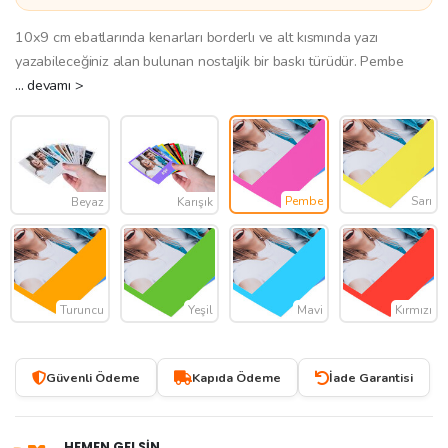
10x9 cm ebatlarında kenarları borderlı ve alt kısmında yazı
yazabileceğiniz alan bulunan nostaljik bir baskı türüdür. Pembe
... devamı >
Pembe
Sarı
Beyaz
Karışık
Turuncu
Yeşil
Mavi
Kırmızı
Güvenli Ödeme
Kapıda Ödeme
İade Garantisi
HEMEN GELSİN