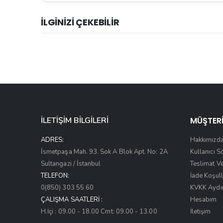
İLGİNİZİ ÇEKEBİLİR
İLETİŞİM BİLGİLERİ
MÜŞTERİ
ADRES:
Hakkımızd
İsmetpaşa Mah. 93. Sok A Blok Apt. No: 2A
Kullanıcı 
Sultangazi / İstanbul
Teslimat V
TELEFON:
İade Koşull
0(850) 303 55 60
KVKK Aydı
ÇALIŞMA SAATLERI :
Hesabım
H.İçi : 09.00 - 18.00 Cmt: 09.00 - 13.00
İletişim