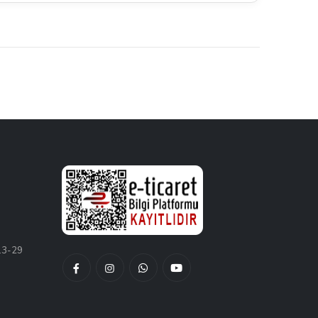
13-29
Facebook
Instagram
Whatsapptan
Youtube
Hesabımız
Hesabımız
Yaz
Kanalımız