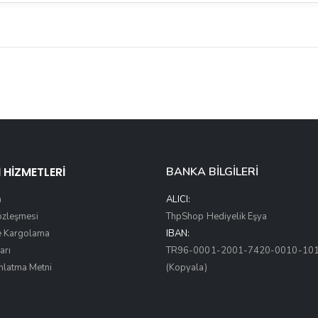
 HİZMETLERİ
BANKA BİLGİLERİ
a
ALICI:
Sözleşmesi
ThpShop Hediyelik Eşya
e Kargolama
IBAN:
arı
TR96-0001-2001-7420-0010-10
nlatma Metni
(Kopyala)