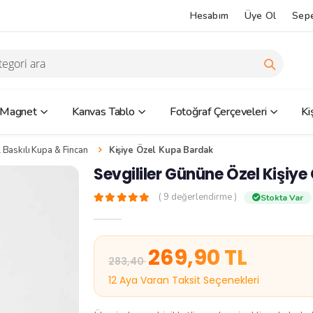
Hesabım
Üye Ol
Sep
 Magnet
Kanvas Tablo
Fotoğraf Çerçeveleri
Ki
 Baskılı Kupa & Fincan
Kişiye Özel Kupa Bardak
Sevgililer Gününe Özel Kişiye 
( 9 değerlendirme )
Stokta Var
269,90 TL
283,40
12 Aya Varan Taksit Seçenekleri