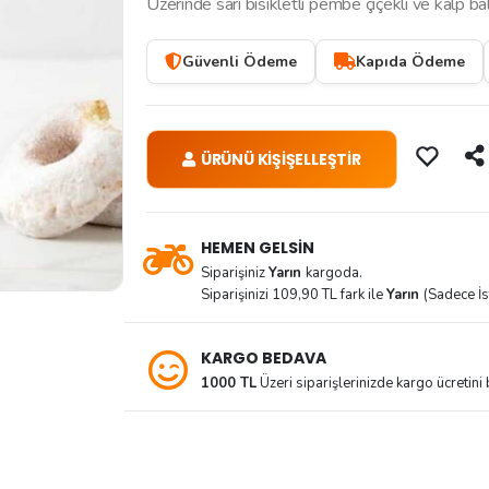
Üzerinde sarı bisikletli pembe çiçekli ve kalp 
Güvenli Ödeme
Kapıda Ödeme
ÜRÜNÜ KİŞİŞELLEŞTİR
HEMEN GELSİN
Siparişiniz
Yarın
kargoda.
Siparişinizi 109,90 TL fark ile
Yarın
(Sadece İs
KARGO BEDAVA
1000 TL
Üzeri siparişlerinizde kargo ücretini b