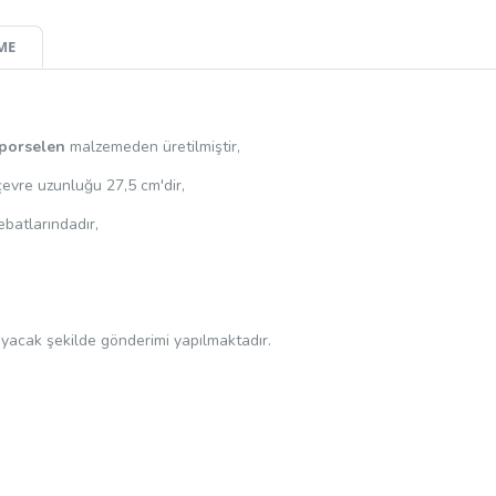
ME
porselen
malzemeden üretilmiştir,
çevre uzunluğu 27,5 cm'dir,
batlarındadır,
mayacak şekilde gönderimi yapılmaktadır.