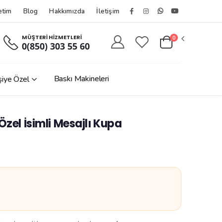
etim
Blog
Hakkımızda
İletişim
Facebook
Instagram
Whatsapptan
Youtube
Hesabımız
Hesabımız
Yaz
Kanalımız
MÜŞTERİ HİZMETLERİ
0
0(850) 303 55 60
Baskı Makineleri
şiye Özel
Özel İsimli Mesajlı Kupa