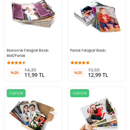
Ekonomik Fotoğraf Baskı 
Parlak Fotoğraf Baskı
Mat/Parlak
14,39
15,59
%20
%20
11,99 TL
12,99 TL
FUJIFILM
FUJIFILM
z