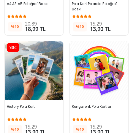
A4 A3 A5 Fotoğraf Baskı
Pola Kart Polaroid Fotoğraf 
Baskı
20,89
15,29
%10
%10
18,99 TL
13,90 TL
YENİ
History Pola Kart
Rengarenk Pola Kartlar
15,29
15,29
%10
%10
13,90 TL
13,90 TL