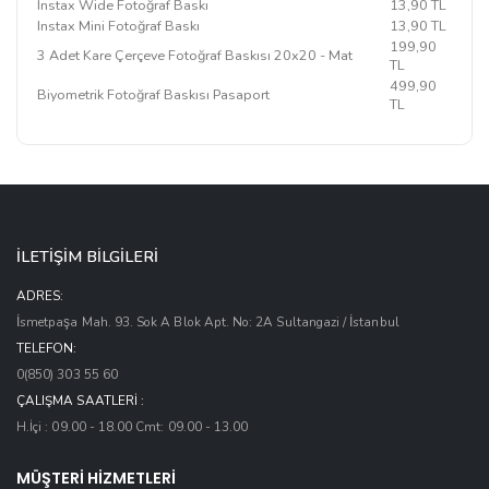
Instax Wide Fotoğraf Baskı
13,90 TL
Instax Mini Fotoğraf Baskı
13,90 TL
199,90
3 Adet Kare Çerçeve Fotoğraf Baskısı 20x20 - Mat
TL
499,90
Biyometrik Fotoğraf Baskısı Pasaport
TL
İLETİŞİM BİLGİLERİ
ADRES:
İsmetpaşa Mah. 93. Sok A Blok Apt. No: 2A Sultangazi / İstanbul
TELEFON:
0(850) 303 55 60
ÇALIŞMA SAATLERI :
H.İçi : 09.00 - 18.00 Cmt: 09.00 - 13.00
MÜŞTERİ HİZMETLERİ