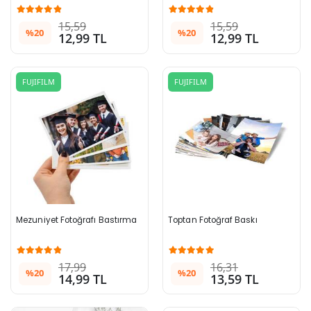
15,59
15,59
%20
%20
12,99 TL
12,99 TL
FUJIFILM
FUJIFILM
Mezuniyet Fotoğrafı Bastırma
Toptan Fotoğraf Baskı
17,99
16,31
%20
%20
14,99 TL
13,59 TL