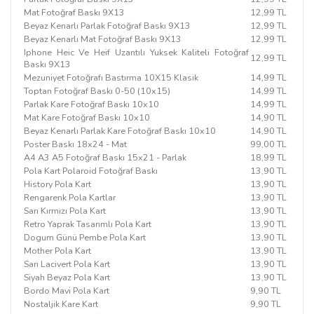
Mat Fotoğraf Baskı 9X13
12,99 TL
Beyaz Kenarlı Parlak Fotoğraf Baskı 9X13
12,99 TL
Beyaz Kenarlı Mat Fotoğraf Baskı 9X13
12,99 TL
Iphone Heic Ve Heif Uzantılı Yuksek Kaliteli Fotoğraf
12,99 TL
Baskı 9X13
Mezuniyet Fotoğrafı Bastırma 10X15 Klasik
14,99 TL
Toptan Fotoğraf Baskı 0-50 (10x15)
14,99 TL
Parlak Kare Fotoğraf Baskı 10x10
14,99 TL
Mat Kare Fotoğraf Baskı 10x10
14,90 TL
Beyaz Kenarlı Parlak Kare Fotoğraf Baskı 10x10
14,90 TL
Poster Baskı 18x24 - Mat
99,00 TL
A4 A3 A5 Fotoğraf Baskı 15x21 - Parlak
18,99 TL
Pola Kart Polaroid Fotoğraf Baskı
13,90 TL
History Pola Kart
13,90 TL
Rengarenk Pola Kartlar
13,90 TL
Sarı Kırmızı Pola Kart
13,90 TL
Retro Yaprak Tasarımlı Pola Kart
13,90 TL
Dogum Günü Pembe Pola Kart
13,90 TL
Mother Pola Kart
13,90 TL
Sarı Lacivert Pola Kart
13,90 TL
Siyah Beyaz Pola Kart
13,90 TL
Bordo Mavi Pola Kart
9,90 TL
Nostaljik Kare Kart
9,90 TL