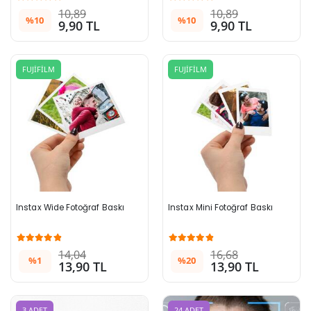
10,89
10,89
%10
%10
9,90 TL
9,90 TL
FUJİFİLM
FUJİFİLM
Instax Wide Fotoğraf Baskı
Instax Mini Fotoğraf Baskı
14,04
16,68
%1
%20
13,90 TL
13,90 TL
3 ADET
24 ADET