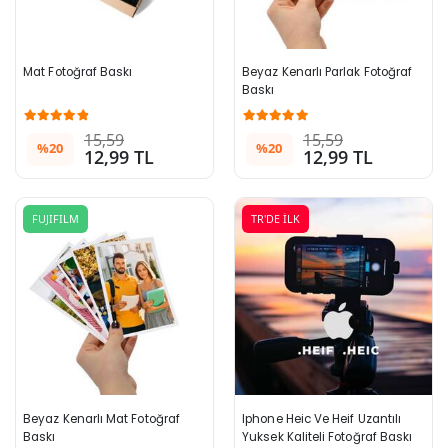
Mat Fotoğraf Baskı
Beyaz Kenarlı Parlak Fotoğraf 
Baskı
15,59
15,59
%20
%20
12,99 TL
12,99 TL
FUJIFILM
TR'DE İLK
Beyaz Kenarlı Mat Fotoğraf 
Iphone Heic Ve Heif Uzantılı 
Baskı
Yuksek Kaliteli Fotoğraf Baskı