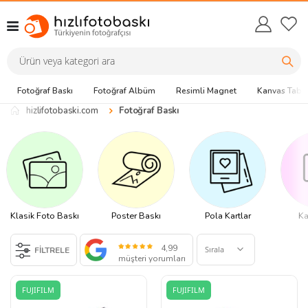
Fotoğraf Baskı
Fotoğraf Albüm
Resimli Magnet
Kanvas Tabl
hizlifotobaski.com
Fotoğraf Baskı
Klasik Foto Baskı
Poster Baskı
Pola Kartlar
Ka
4,99
FİLTRELE
müşteri yorumları
FUJIFILM
FUJIFILM