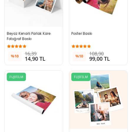
Beyaz Kenarlı Parlak Kare 
Poster Baskı
Fotoğraf Baskı
16,39
108,90
%10
%10
14,90 TL
99,00 TL
FUJIFILM
FUJIFILM