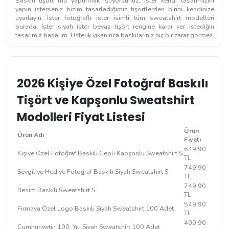
Baskılı tişört mü yaptırmak istiyorsunuz; ister kendi tasarımızını
yapın isterseniz bizim tasarladığımız tişörtlerden birini kendinize
uyarlayın. İster fotoğraflı ister isimli tüm sweatshirt modelleri
burada. İster siyah ister beyaz tişört rengine karar ver istediğin
tasarımız basalım. Üstelik yıkanınca baskılarınız hiç bir zarar görmez.
2026 Kişiye Özel Fotoğraf Baskılı
Tişört ve Kapşonlu Sweatshirt
Modolleri Fiyat Listesi
Ürün
Ürün Adı
Fiyatı
649,90
Kişiye Özel Fotoğraf Baskılı Cepli Kapşonlu Sweatshirt S
TL
749,90
Sevgiliye Hediye Fotoğraf Baskılı Siyah Sweatshirt S
TL
749,90
Resim Baskılı Sweatshirt S
TL
549,90
Firmaya Özel Logo Baskılı Siyah Sweatshirt 100 Adet
TL
409,90
Cumhuriyetin 100. Yılı Siyah Sweatshirt 100 Adet