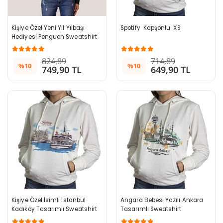
Kişiye Özel Yeni Yıl Yılbaşı 
Spotify  Kapşonlu  XS
Hediyesi Penguen Sweatshirt
824,89
714,89
%10
%10
749,90 TL
649,90 TL
Kişiye Özel İsimli İstanbul 
Angara Bebesi Yazılı Ankara 
Kadıköy Tasarımlı Sweatshirt
Tasarımlı Sweatshirt