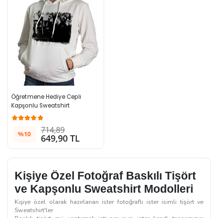
Öğretmene Hediye Cepli 
Kapşonlu Sweatshirt
714,89
%10
649,90 TL
Kişiye Özel Fotoğraf Baskılı Tişört
ve Kapşonlu Sweatshirt Modolleri
Kişiye özel olarak hazırlanan ister fotoğraflı ister isimli tişört ve
Sweatshirt'ler