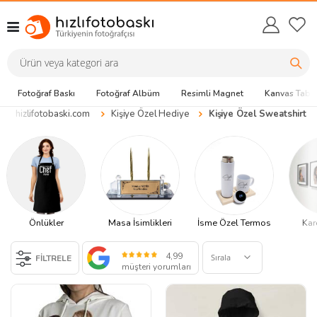
Fotoğraf Baskı
Fotoğraf Albüm
Resimli Magnet
Kanvas Tabl
hizlifotobaski.com
Kişiye Özel Hediye
Kişiye Özel Sweatshirt
Önlükler
İsme Özel Termos
Kar
Masa İsimlikleri
4,99
FİLTRELE
müşteri yorumları