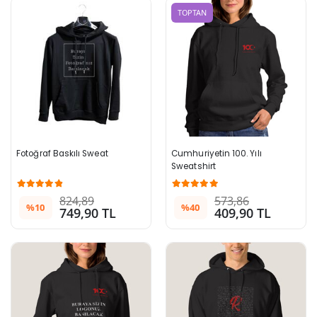
TOPTAN
Fotoğraf Baskılı Sweat
Cumhuriyetin 100. Yılı 
Sweatshirt
824,89
573,86
%10
%40
749,90 TL
409,90 TL