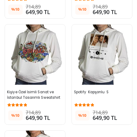
714,89
714,89
%10
%10
649,90 TL
649,90 TL
Kişiye Özel İsimli Sanat ve 
Spotify  Kapşonlu  S
İstanbul Tasarımlı Sweatshirt
714,89
714,89
%10
%10
649,90 TL
649,90 TL