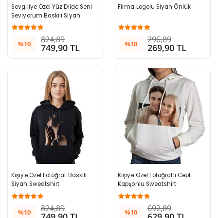
Sevgiliye Özel Yüz Dilde Seni 
Firma Logolu Siyah Önlük
Seviyorum Baskılı Siyah 
Bayan  Sweatshirt
824,89
296,89
%10
%10
749,90 TL
269,90 TL
Kişiye Özel Fotoğraf Baskılı 
Kişiye Özel Fotoğraflı Cepli 
Siyah Sweatshirt
Kapşonlu Sweatshirt
824,89
692,89
%10
%10
749,90 TL
629,90 TL