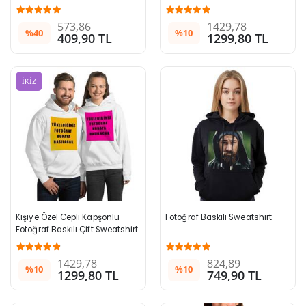
573,86
1429,78
%40
%10
409,90 TL
1299,80 TL
İKİZ
Kişiye Özel Cepli Kapşonlu 
Fotoğraf Baskılı Sweatshirt
Fotoğraf Baskılı Çift Sweatshirt
1429,78
824,89
%10
%10
1299,80 TL
749,90 TL