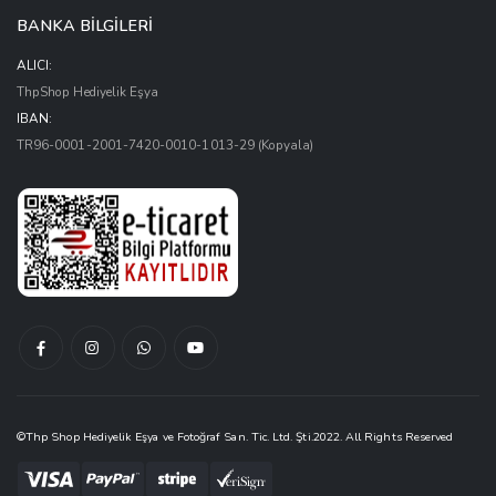
BANKA BİLGİLERİ
ALICI:
ThpShop Hediyelik Eşya
IBAN:
TR96-0001-2001-7420-0010-1013-29
(Kopyala)
Facebook
Instagram
Whatsapptan
Youtube
Hesabımız
Hesabımız
Yaz
Kanalımız
©Thp Shop Hediyelik Eşya ve Fotoğraf San. Tic. Ltd. Şti.2022. All Rights Reserved