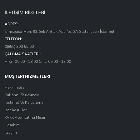
İLETİŞİM BİLGİLERİ
ADRES:
İsmetpaşa Mah. 93. Sok A Blok Apt. No: 2A Sultangazi / İstanbul
TELEFON:
0(850) 303 55 60
ÇALIŞMA SAATLERI :
H.İçi : 09.00 - 18.00 Cmt: 09.00 - 13.00
MÜŞTERİ HİZMETLERİ
Hakkımızda
Kullanıcı Sözleşmesi
Teslimat Ve Kargolama
İade Koşulları
KVKK Aydınlatma Metni
Hesabım
İletişim