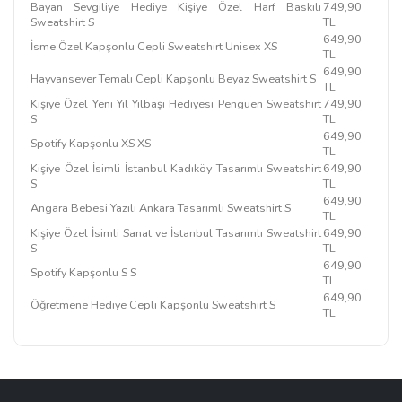
Bayan Sevgiliye Hediye Kişiye Özel Harf Baskılı
749,90
Sweatshirt S
TL
649,90
İsme Özel Kapşonlu Cepli Sweatshirt Unisex XS
TL
649,90
Hayvansever Temalı Cepli Kapşonlu Beyaz Sweatshirt S
TL
Kişiye Özel Yeni Yıl Yılbaşı Hediyesi Penguen Sweatshirt
749,90
S
TL
649,90
Spotify Kapşonlu XS XS
TL
Kişiye Özel İsimli İstanbul Kadıköy Tasarımlı Sweatshirt
649,90
S
TL
649,90
Angara Bebesi Yazılı Ankara Tasarımlı Sweatshirt S
TL
Kişiye Özel İsimli Sanat ve İstanbul Tasarımlı Sweatshirt
649,90
S
TL
649,90
Spotify Kapşonlu S S
TL
649,90
Öğretmene Hediye Cepli Kapşonlu Sweatshirt S
TL