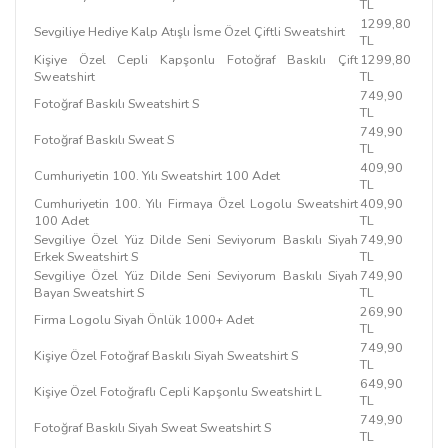
TL
1299,80
Sevgiliye Hediye Kalp Atışlı İsme Özel Çiftli Sweatshirt
TL
Kişiye Özel Cepli Kapşonlu Fotoğraf Baskılı Çift
1299,80
Sweatshirt
TL
749,90
Fotoğraf Baskılı Sweatshirt S
TL
749,90
Fotoğraf Baskılı Sweat S
TL
409,90
Cumhuriyetin 100. Yılı Sweatshirt 100 Adet
TL
Cumhuriyetin 100. Yılı Firmaya Özel Logolu Sweatshirt
409,90
100 Adet
TL
Sevgiliye Özel Yüz Dilde Seni Seviyorum Baskılı Siyah
749,90
Erkek Sweatshirt S
TL
Sevgiliye Özel Yüz Dilde Seni Seviyorum Baskılı Siyah
749,90
Bayan Sweatshirt S
TL
269,90
Firma Logolu Siyah Önlük 1000+ Adet
TL
749,90
Kişiye Özel Fotoğraf Baskılı Siyah Sweatshirt S
TL
649,90
Kişiye Özel Fotoğraflı Cepli Kapşonlu Sweatshirt L
TL
749,90
Fotoğraf Baskılı Siyah Sweat Sweatshirt S
TL