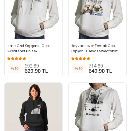
İsme Özel Kapşonlu Cepli 
Hayvansever Temalı Cepli 
Sweatshirt Unisex
Kapşonlu Beyaz Sweatshirt
692,89
714,89
%10
%10
629,90 TL
649,90 TL