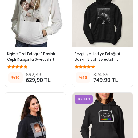
Kişiye Özel Fotoğraf Baskılı 
Sevgiliye Hediye Fotoğraf 
Cepli Kapşonlu Sweatshirt
Baskılı Siyah Sweatshirt
692,89
824,89
%10
%10
629,90 TL
749,90 TL
z
TOPTAN