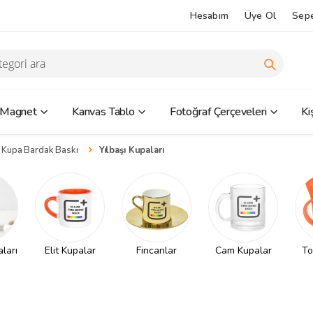
Hesabım
Üye Ol
Sep
 Magnet
Kanvas Tablo
Fotoğraf Çerçeveleri
Ki
n Kupa Bardak Baskı
Yılbaşı Kupaları
aları
Elit Kupalar
Fincanlar
Cam Kupalar
To