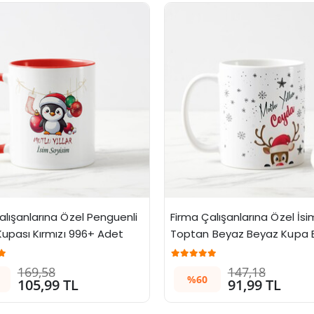
alışanlarına Özel Penguenli 
Firma Çalışanlarına Özel İsiml
 Kupası Kırmızı 996+ Adet
Toptan Beyaz Beyaz Kupa 
169,58
147,18
%60
105,99 TL
91,99 TL