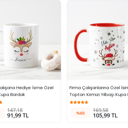
alışana Hediye İsme Özel 
Firma Çalışanlarına Özel İsiml
 Kupa Bardak
Toptan Kırmızı Yılbaşı Kupa
147,18
169,58
%60
91,99 TL
105,99 TL