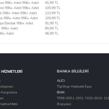
Beyaz 996+ Adet 996+ Adet
91,99 TL
ırmızı 996+ Adet 996+ Adet
105,99 TL
eşil 996+ Adet 996+ Adet
123,99 TL
mızı 996+ Adet 996+ Adet
105,99 TL
Kupa Bardak 996+ Adet
91,99 TL
k 996+ Adet
85,99 TL
996+ Adet
96,99 TL
 HİZMETLERİ
BANKA BİLGİLERİ
a
ALICI:
Sözleşmesi
ThpShop Hediyelik Eşya
e Kargolama
IBAN:
arı
TR96-0001-2001-7420-0010-10
nlatma Metni
(Kopyala)