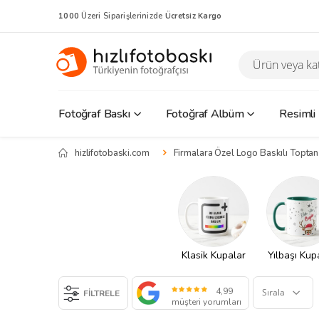
1000
Üzeri Siparişlerinizde
Ücretsiz Kargo
Fotoğraf Baskı
Fotoğraf Albüm
Resimli
hizlifotobaski.com
Firmalara Özel Logo Baskılı Topta
Klasik Kupalar
Yılbaşı Kup
4,99
FİLTRELE
müşteri yorumları