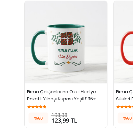
Firma Çalışanlarına Özel Hediye 
Firma Ça
Paketli Yılbaşı Kupası Yeşil 996+ 
Süsleri
Adet
198,38
%60
%60
123,99 TL