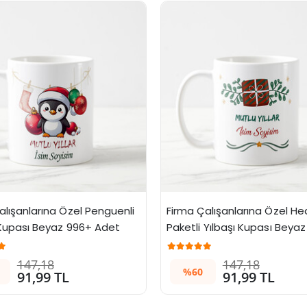
alışanlarına Özel Penguenli 
Firma Çalışanlarına Özel Hed
 Kupası Beyaz 996+ Adet
Paketli Yılbaşı Kupası Beyaz
Adet
147,18
147,18
%60
91,99 TL
91,99 TL