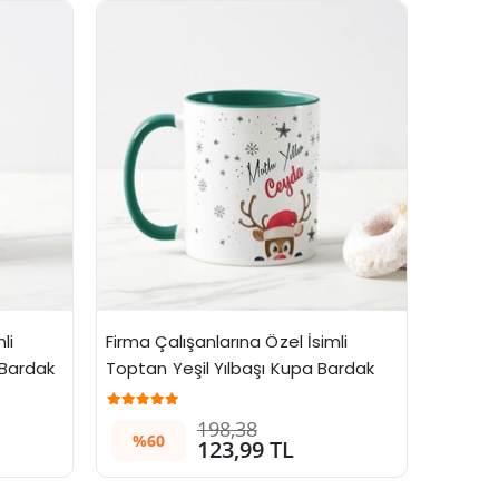
i 
Firma Çalışanlarına Özel İsimli 
 Bardak
Toptan Yeşil Yılbaşı Kupa Bardak
198,38
%60
123,99 TL