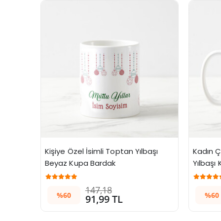
Kişiye Özel İsimli Toptan Yılbaşı 
Kadın Ç
Beyaz Kupa Bardak
Yılbaşı
z
147,18
%60
%60
91,99 TL