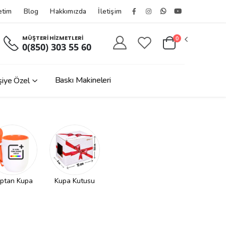
etim
Blog
Hakkımızda
İletişim
Facebook
Instagram
Whatsapptan
Youtube
Hesabımız
Hesabımız
Yaz
Kanalımız
MÜŞTERİ HİZMETLERİ
0
0(850) 303 55 60
Baskı Makineleri
şiye Özel
ptan Kupa
Kupa Kutusu