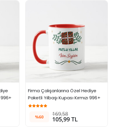
iye 
Firma Çalışanlarına Özel Hediye 
 996+ 
Paketli Yılbaşı Kupası Kırmızı 996+ 
Adet
169,58
%60
105,99 TL