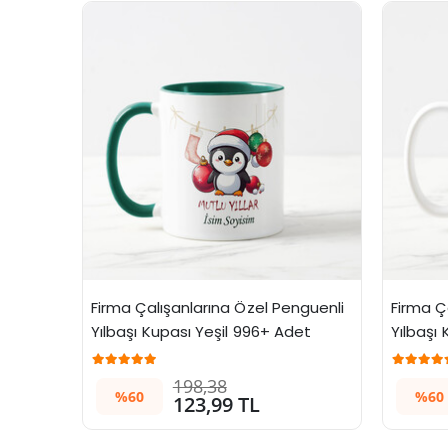
Firma Çalışanlarına Özel Penguenli 
Firma Ç
Yılbaşı Kupası Yeşil 996+ Adet
Yılbaşı
198,38
%60
%60
123,99 TL