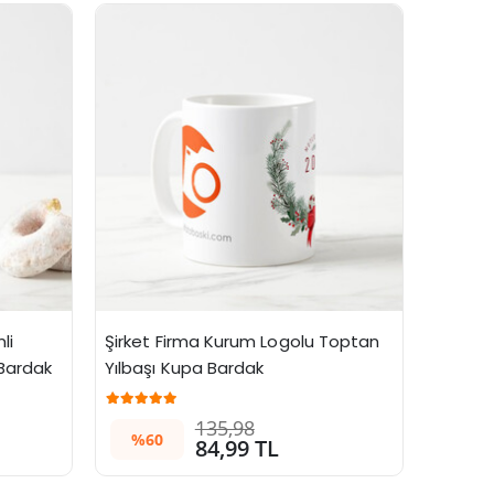
i 
Şirket Firma Kurum Logolu Toptan 
Bardak
Yılbaşı Kupa Bardak
135,98
%60
84,99 TL