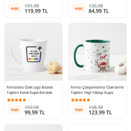
191,98
135,98
%60
%60
119,99 TL
84,99 TL
Firmalara Özel Logo Baskılı 
Firma Çalışanlarına Özel İsimli 
Toptan Konik Kupa Bardak
Toptan Yeşil Yılbaşı Kupa 
Bardak
159,98
198,38
%60
%60
99,99 TL
123,99 TL