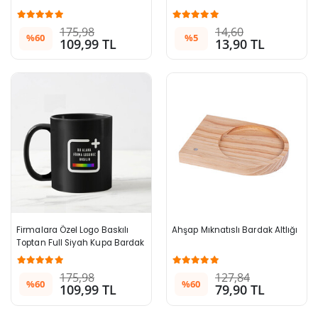
175,98
14,60
%60
%5
109,99 TL
13,90 TL
Firmalara Özel Logo Baskılı 
Ahşap Mıknatıslı Bardak Altlığı
Toptan Full Siyah Kupa Bardak
175,98
127,84
%60
%60
109,99 TL
79,90 TL