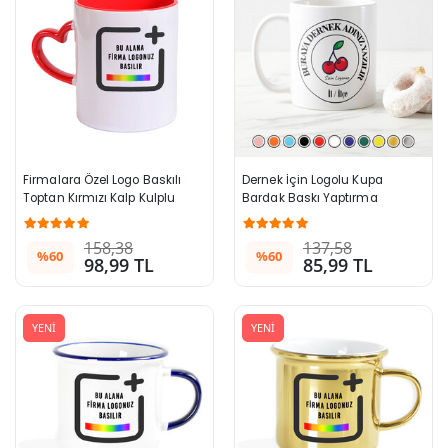
Firmalara Özel Logo Baskılı 
Dernek İçin Logolu Kupa 
Toptan Kırmızı Kalp Kulplu 
Bardak Baskı Yaptırma
Kupa Bardak
158,38
137,58
%60
%60
98,99 TL
85,99 TL
YENİ
YENİ