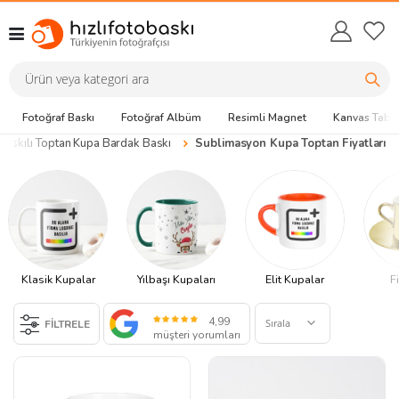
Fotoğraf Baskı
Fotoğraf Albüm
Resimli Magnet
Kanvas Tabl
Baskılı Toptan Kupa Bardak Baskı
Sublimasyon Kupa Toptan Fiyatları
Klasik Kupalar
Yılbaşı Kupaları
Elit Kupalar
F
4,99
FİLTRELE
müşteri yorumları