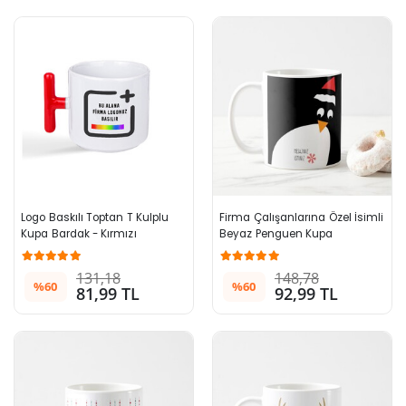
Logo Baskılı Toptan T Kulplu 
Firma Çalışanlarına Özel İsimli 
Kupa Bardak - Kırmızı
Beyaz Penguen Kupa
131,18
148,78
%60
%60
81,99 TL
92,99 TL