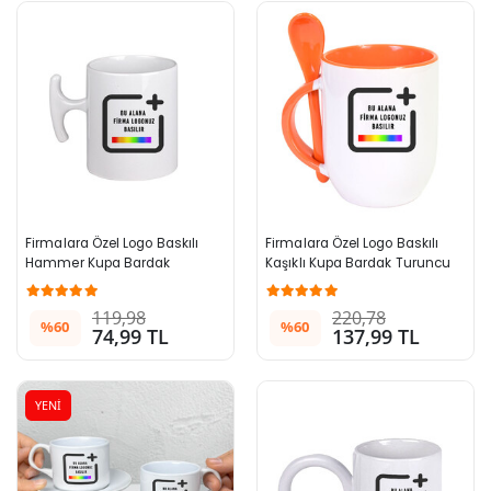
Firmalara Özel Logo Baskılı 
Firmalara Özel Logo Baskılı 
Hammer Kupa Bardak
Kaşıklı Kupa Bardak Turuncu 
996+ Adet
119,98
220,78
%60
%60
74,99 TL
137,99 TL
YENİ