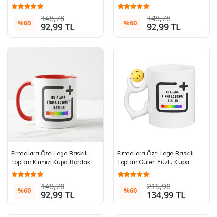
148,78
148,78
%60
%60
92,99 TL
92,99 TL
Firmalara Özel Logo Baskılı 
Firmalara Özel Logo Baskılı 
Toptan Kırmızı Kupa Bardak
Toptan Gülen Yüzlü Kupa 
Bardak
148,78
215,98
%60
%60
92,99 TL
134,99 TL