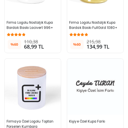
Firma Logolu Nostaljik Kupa 
Firma Logolu Nostaljik Kupa 
Bardak Baskı Lacivert 996+ 
Bardak Baskı FullGold 1080+ 
Adet
Adet
110,38
215,98
%60
%60
68,99 TL
134,99 TL
Firmaya Özel Logolu Toptan 
Kişiye Özel Kupa Farkı
Porselen Kumbara