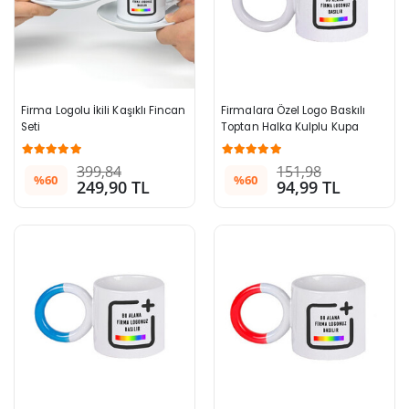
Firma Logolu İkili Kaşıklı Fincan 
Firmalara Özel Logo Baskılı 
Seti
Toptan Halka Kulplu Kupa 
Bardak Beyaz 996+ Adet
399,84
151,98
%60
%60
249,90 TL
94,99 TL