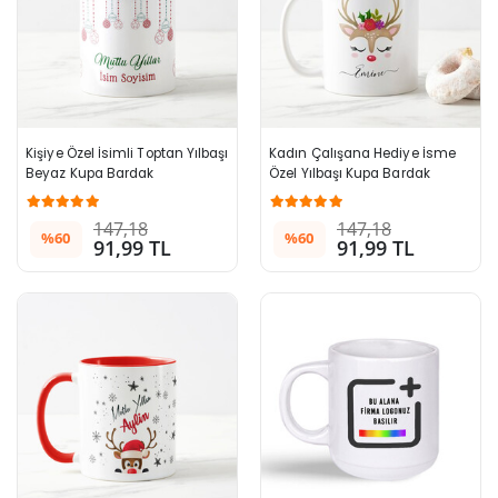
Kişiye Özel İsimli Toptan Yılbaşı 
Kadın Çalışana Hediye İsme 
Beyaz Kupa Bardak
Özel Yılbaşı Kupa Bardak
147,18
147,18
%60
%60
91,99 TL
91,99 TL