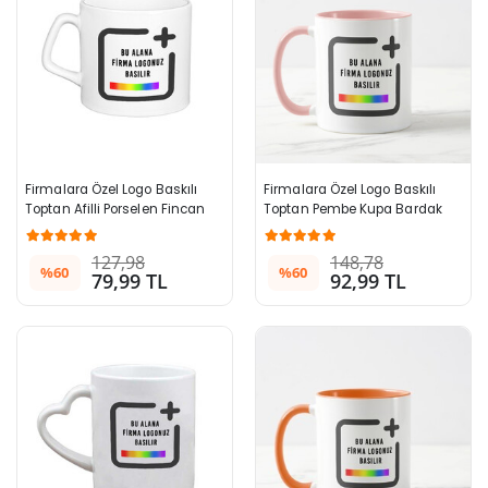
Firmalara Özel Logo Baskılı 
Firmalara Özel Logo Baskılı 
Toptan Afilli Porselen Fincan 
Toptan Pembe Kupa Bardak
Beyaz
127,98
148,78
%60
%60
79,99 TL
92,99 TL
z