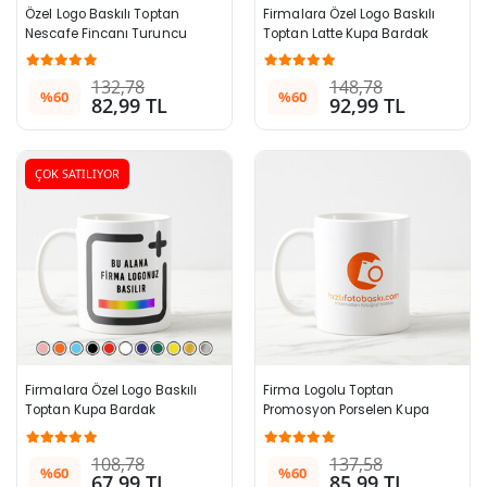
Özel Logo Baskılı Toptan 
Firmalara Özel Logo Baskılı 
Nescafe Fincanı Turuncu 
Toptan Latte Kupa Bardak 
996+ Adet
Beyaz 996+ Adet
132,78
148,78
%60
%60
82,99 TL
92,99 TL
ÇOK SATILIYOR
Firmalara Özel Logo Baskılı 
Firma Logolu Toptan 
Toptan Kupa Bardak
Promosyon Porselen Kupa 
Bardak
108,78
137,58
%60
%60
67,99 TL
85,99 TL