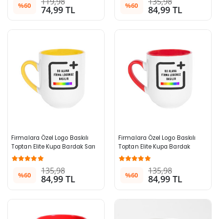
119,98
135,98
%60
%60
74,99 TL
84,99 TL
Firmalara Özel Logo Baskılı 
Firmalara Özel Logo Baskılı 
Toptan Elite Kupa Bardak Sarı 
Toptan Elite Kupa Bardak 
996+ Adet
Kırmızı 996+ Adet
135,98
135,98
%60
%60
84,99 TL
84,99 TL