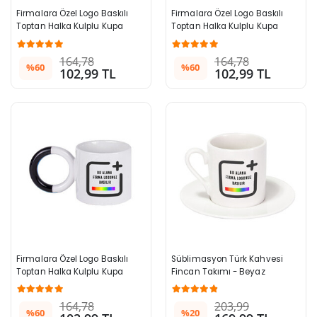
Firmalara Özel Logo Baskılı 
Firmalara Özel Logo Baskılı 
Toptan Halka Kulplu Kupa 
Toptan Halka Kulplu Kupa 
Bardak Mavi 996+ Adet
Bardak Kırmızı 996+ Adet
164,78
164,78
%60
%60
102,99 TL
102,99 TL
Firmalara Özel Logo Baskılı 
Süblimasyon Türk Kahvesi 
Toptan Halka Kulplu Kupa 
Fincan Takımı - Beyaz
Bardak Siyah 996+ Adet
164,78
203,99
%60
%20