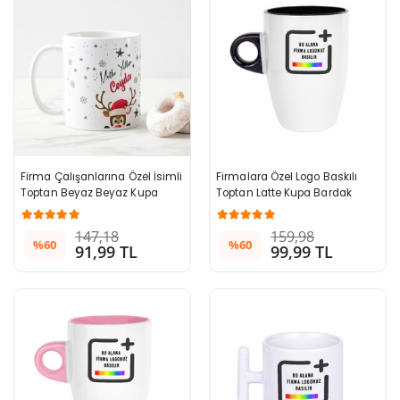
Firma Çalışanlarına Özel İsimli 
Firmalara Özel Logo Baskılı 
Toptan Beyaz Beyaz Kupa 
Toptan Latte Kupa Bardak 
Bardak
Siyah 996+ Adet
147,18
159,98
%60
%60
91,99 TL
99,99 TL